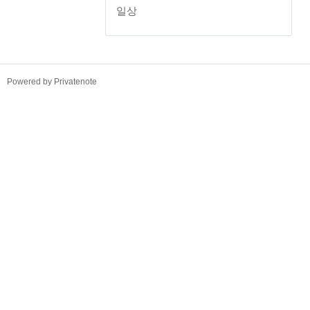
일상
TistoryWhaleSkin3.4
Powered by Privatenote