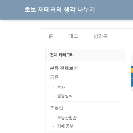
초보 제테커의 생각 나누기
홈
태그
방명록
전체 카테고리
분류 전체보기
금융
투자
금융상식
부동산
부동산일반
경매 공부