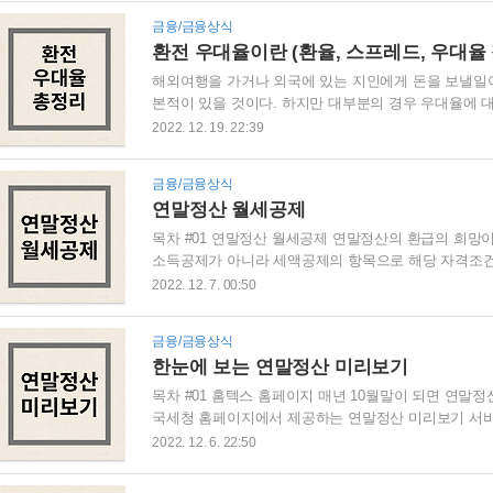
서비스는 여신금융협회에서 제공하는 서비스로 모든 
금융/금융상식
나의 계좌에 입금을 하거나 기부를 할 수 있는 서비스
환전 우대율이란 (환율, 스프레드, 우대율 
할 수 있고 정말 간편한 방법으로 계좌 입금과 기부를 선
해외여행을 가거나 외국에 있는 지인에게 돈을 보낼일
본적이 있을 것이다. 하지만 대부분의 경우 우대율에 
생각해서 받을 수 있는 환전 우대를 받지 못한 적도 많
2022. 12. 19. 22:39
익히고 있다면 앞으로는 단돈 몇 천원이라도 벌 수 있으니
율 환전 우대율을 이해하기 위해서는 일단 환율의 개념
금융/금융상식
돈을 살 때 내야하는 외국 돈의 가격이다. 달러당 환율이
연말정산 월세공제
이 1,400원이라는 것이다. 마찬가지로 다른 화페를 보면
목차 #01 연말정산 월세공제 연말정산의 환급의 희망이
소득공제가 아니라 세액공제의 항목으로 해당 자격조건
고 최대 공제율을 적용하면 무려 112만 5천원의 세액
2022. 12. 7. 00:50
세액공제를 받을 수 있을지 하나하나 살펴 보자. #02
월 31일 기준으로 무주택자인 세대주여야 한다. 또한 해
금융/금융상식
에 해당되어야 합니다. 또한 기본공제 당사자여도 가능합
한눈에 보는 연말정산 미리보기
약하고 자녀가 거주하는경우(2017년 이후), 미성년 자녀
목차 #01 홈텍스 홈페이지 매년 10월말이 되면 연말
국세청 홈페이지에서 제공하는 연말정산 미리보기 서비
용하기도 하고 사업자이신분들은 자주 이용하는 곳이니
2022. 12. 6. 22:50
들이 많으니 미리 회원을 가입하고 인증서를 등록해 두
중간에 연말정산 미리보기 메뉴가 있다. 해당 메뉴를 