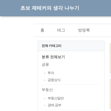
초보 제테커의 생각 나누기
홈
태그
방명록
전체 카테고리
분류 전체보기
금융
투자
금융상식
부동산
부동산일반
경매 공부