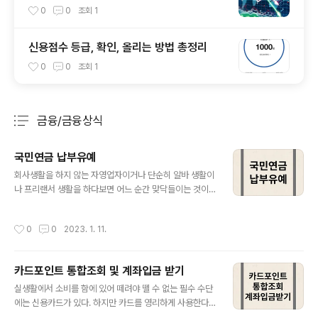
역기능, 개인 공매도)
0
0
조회
1
신용점수 등급, 확인, 올리는 방법 총정리
0
0
조회
1
금융/금융상식
분류 전체보기
주요 글 목록
국민연금 납부유예
글 내용
회사생활을 하지 않는 자영업자이거나 단순히 알바 생활이
나 프리랜서 생활을 하다보면 어느 순간 맞닥들이는 것이
있다. 바로 국민연금 지역가입자로 가입되었으며 납입하라
는 고지서를 받게 된다. 하지만 소득은 일시적이었고 이러
작성시간
0
0
2023. 1. 11.
한 국민연금을 납입을 하자니 힘든 경우가 있을 것이다. 오
늘은 국민연금의 납부유예에 대해서 알아보도록 하겠다.
아래의 글은 국민연금에 기본개념에 대해서 정리한 글이니
카드포인트 통합조회 및 계좌입금 받기
국민연금 기초에 대해서 알고 싶다면 참고해 보자. 국민연
글 내용
금 정리 한 번에 끝내기 #01 국민연금 개요 노후준비라는
실생활에서 소비를 함에 있어 떼려야 뗄 수 없는 필수 수단
말을 들으면 혹시 어떤 생각이 드는가? 많은 사람들이 생각
에는 신용카드가 있다. 하지만 카드를 영리하게 사용한다
이 복잡해 질 것 같다. 한달 한달 생활비도 빠듯한데 노후준
고 하지만 실제로 얼마가 포인트에 적립이 되는지 어떤 혜