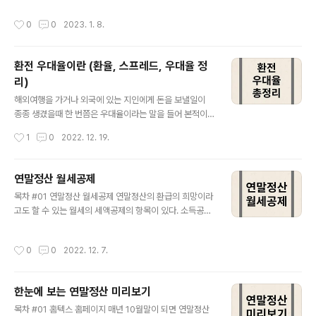
비라니 남의 얘기인것만 같다. 이러한 이 justin-finance.
택을 받을 수 있는지 몰라 이용하지 못하고 날려버리는 포
작성시간
0
0
2023. 1. 8.
com 목차 #01 국민연금 ..
인트가 어마어마하다고 한다. 오늘은 이렇게 포인트를 날
리기 전에 간편하게 계좌로 입금 받을 수 있는 방법에 대해
알아보고자 한다. 목차 #01 카드포인트 통합조회 및 계좌
환전 우대율이란 (환율, 스프레드, 우대율 정
입금/기부 서비스 해당 서비스는 여신금융협회에서 제공하
리)
는 서비스로 모든 신용카드에 쌓여있는 포인트를 조회하고
글 내용
일괄적으로 나의 계좌에 입금을 하거나 기부를 할 수 있는
해외여행을 가거나 외국에 있는 지인에게 돈을 보낼일이
서비스를 말한다. 해당 사이트에 들어가서 간편하게 조회
종종 생겼을때 한 번쯤은 우대율이라는 말을 들어 본적이
를 할 수 있고 정말 간편한 방법으로 계좌 입금과 기부를 선
있을 것이다. 하지만 대부분의 경우 우대율에 대해서 잘 모
작성시간
1
0
2022. 12. 19.
택할 수 있다. #02 휴대폰인증하기 여..
르기도 하지만 큰 차이가 없을 것이라고 생각해서 받을 수
있는 환전 우대를 받지 못한 적도 많을 것이다. 하지만 환전
우대율에 대해서 개념을 잘 익히고 있다면 앞으로는 단돈
연말정산 월세공제
몇 천원이라도 벌 수 있으니 이것에 대해서 오늘은 정리해
글 내용
목차 #01 연말정산 월세공제 연말정산의 환급의 희망이라
보자. 목차 #01 환율 환전 우대율을 이해하기 위해서는 일
고도 할 수 있는 월세의 세액공제의 항목이 있다. 소득공제
단 환율의 개념을 이해하여야 한다. 환율이란 간단히 말해
가 아니라 세액공제의 항목으로 해당 자격조건에 해당한다
서 외국 돈을 살 때 내야하는 외국 돈의 가격이다. 달러당
면 월세의 인정 최대한도가 750만원이고 최대 공제율을
환율이 1,400원이라는 것은 1달러를 살 때 내야하는 가격
작성시간
0
0
2022. 12. 7.
적용하면 무려 112만 5천원의 세액공제를 받을 수 있는 항
이 1,400원이라는 것이다. 마찬가지로 다른 화페를 보면
목이다. 그렇다면 어떤 경우에 세액공제를 받을 수 있을지
엔화 환율이 950원이라..
하나하나 살펴 보자. #02 자격조건 연말정산 월세공제의
한눈에 보는 연말정산 미리보기
자격요건은 당연히 12월 31일 기준으로 무주택자인 세대
글 내용
주여야 한다. 또한 해당 과세기간의 총급여액 7,000만 원
목차 #01 홈텍스 홈페이지 매년 10월말이 되면 연말정산