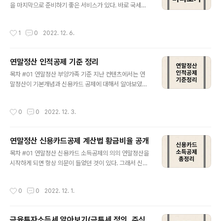
이하인 근로자에 해당되어야 합니다. 또한 기본공제 당사
을 마지막으로 준비하기 좋은 서비스가 있다. 바로 국세청
자여도 가능합니다. 즉 대신 가족이 거주하는 경우, 부모님
홈페이지에서 제공하는 연말정산 미리보기 서비스이다. 홈
이 계약하고 자녀가 거주하는경우(2017년 이후), 미성년
텍스는 양도세나 증여세를 신고할때 사용하기도 하고 사업
작성시간
1
0
2022. 12. 6.
자녀 또는 대학생, 사회 초년생..
자이신분들은 자주 이용하는 곳이니 익숙한 사이트이다.
해당 사이트에는 유용한 정보들이 많으니 미리 회원을 가
입하고 인증서를 등록해 두는 것을 추천한다. 아래 사이트
연말정산 인적공제 기준 정리
에서 보듯 홈페이지 중간에 연말정산 미리보기 메뉴가 있
글 내용
다. 해당 메뉴를 클릭하면 서비스를 이용할 수 있다. 홈텍스
목차 #01 연말정산 부양가족 기준 지난 컨텐츠에서는 연
홈페이지 바로가기 #02 절차 해당 아이콘을 누르면 아래
말정산이 기본개념과 신용카드 공제에 대해서 알아보았다.
와 같은 페이지가 나오는데 이용절차에 대해서 잘 설명하
연말정산 총 정리 (소득공제와 세액공제) #01 연말정산 총
고 있으니 읽어보자. 소득정보와 소비금액을 제공해주는 s
정리 찬 바람이 불기 시작하고 연말의 분위기가 나게 되면
작성시간
0
0
2022. 12. 3.
tep1, 연말정산 예상세액을 계산해주는 step..
문득 생각나는 것이 있다. 바로 연말 정산이다. 내년 초에
연말정산 때 이번에는 돌려받을 수 있을까 아니면 반대로
이 justin-finance.com 연말정산 신용카드공제 계산법
연말정산 신용카드공제 계산법 황금비율 공개
황금비율 공개 #01 연말정산 신용카드 소득공제의 의의
글 내용
연말정산을 시작하게 되면 항상 의문이 들었던 것이 있다.
목차 #01 연말정산 신용카드 소득공제의 의의 연말정산을
그래서 신용카드를 얼마나 쓰면 얼마를 공제받는다는 거
시작하게 되면 항상 의문이 들었던 것이 있다. 그래서 신용
야? 오늘은 이러한 연말정산 중 신용 justin-finance.co
카드를 얼마나 쓰면 얼마를 공제받는다는 거야? 오늘은 이
m 오늘은 가장 많이 궁금해 하는 연말정산 인적공제 기준
러한 연말정산 중 신용카드 소득공제에 대해서 완벽하게
작성시간
0
0
2022. 12. 1.
에 대해서 알아..
정리해보자. 2019년에 신용카드 소득공제에 대해서 3년
간 연장을 한다는 이야기가 나와 이제는 없어지는 소득공
제항목인가 했었는데 다시 3년 연장되어 2026년까지 3
금융투자소득세 알아보기(금투세 정의, 주식