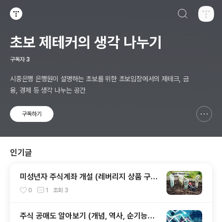
검색하기
티스토리
초보 제테커의 생각 나누기
구독자
3
시중은행 은행원이 설명하는 초보를 위한 초보입장에서의 제테크, 금
융, 경제 등 생각 나누는 공간
구독하기
신고하기 레이어
열기
인기글
미성년자 주식계좌 개설 (레버리지 상품 구입
방법, 증여세 신고까지)
0
1
조회
3
주식 공매도 알아보기 (개념, 역사, 순기능과