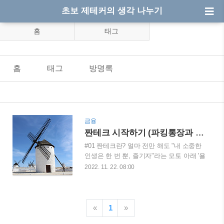
초보 제테커의 생각 나누기
홈
태그
홈
태그
방명록
금융
짠테크 시작하기 (파킹통장과 CMA, 적금 풍차돌리기)
#01 짠테크란? 얼마 전만 해도 "내 소중한
인생은 한 번 뿐, 즐기자"라는 모토 아래 '욜
로'를 외치는 젊은이들이 많았다. 이들은 돈
2022. 11. 22. 08:00
을 아끼는것 보다는 소비에 치중하며 당장
의 행복에만 치중하는 소비 형태를 보여 주
었었다. 하지만 금리가 오르고 물가가 오르
며 생활 자체가 어려워지자 젊은 층에서 스
«
1
»
스로 허리띠를 졸라매며 극단적으로 소비