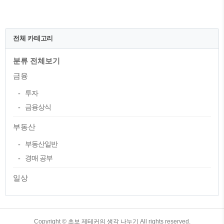
를 줄이며 돈을 아껴 돈을 모아 이를 투자
하려고 하는 '짠테크'가 유행하기 시작하였
다. ‘짠테크’란 인색하고 아낀다는 의미의
‘짜다’와 경제적 투자를 일컫는 ‘재테크’라
전체 카테고리
는 말을 합쳐서 만들어낸 신조어다. 티끌모
아 태산이라고 하는 말을 몸소 실천하는 단
분류 전체보기
어가 바로 이 짠테크라고 하겠다. 이는 요
즘 트렌드를 선도하는 MZ세대들이 앞장서
금융
서 하고 있다는 점에서 재미있는 현상이라
할 ..
투자
금융상식
부동산
부동산일반
경매 공부
일상
TistoryWhaleSkin3.4
Copyright ©
초보 제테커의 생각 나누기
All rights reserved.